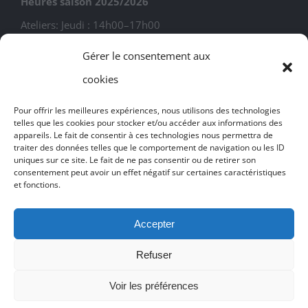
Heures saison 2025/2026
Ateliers: Jeudi : 14h00–17h00
Gérer le consentement aux
Animateurs
cookies
Pour offrir les meilleures expériences, nous utilisons des technologies
ACISTE existe grâce aux animateurs bénévoles. Si vous
telles que les cookies pour stocker et/ou accéder aux informations des
appareils. Le fait de consentir à ces technologies nous permettra de
avez développé une connaissance en informatique ou
traiter des données telles que le comportement de navigation ou les ID
uniques sur ce site. Le fait de ne pas consentir ou de retirer son
bureautique, contactez-nous sans tarder.
consentement peut avoir un effet négatif sur certaines caractéristiques
et fonctions.
Accepter
CONTACTEZ NOUS
Refuser
Voir les préférences
© Copyright 2017 -
2026 | tous droits réservés | conçu par